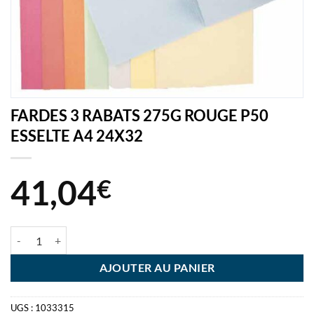
FARDES 3 RABATS 275G ROUGE P50
ESSELTE A4 24X32
41,04
€
quantité de FARDES 3 RABATS 275G ROUGE P50 ESSELTE A4 24X32
AJOUTER AU PANIER
UGS :
1033315