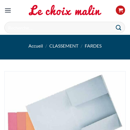
Passer
au
contenu
Recherche
pour :
Accueil
/
CLASSEMENT
/
FARDES