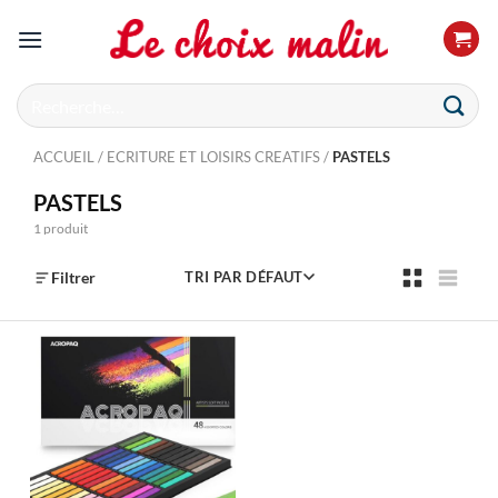
Passer
au
contenu
Recherche
pour :
ACCUEIL
/
ECRITURE ET LOISIRS CREATIFS
/
PASTELS
PASTELS
1 produit
Filtrer
TRI PAR DÉFAUT