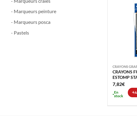
- Marqueurs craies
- Marqueurs peinture
- Marqueurs posca
- Pastels
CRAYONS GRAP
CRAYONS FU
ESTOMP ST
BLISTER + 
7,82
€
En
A
stock