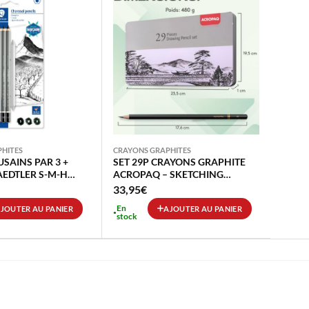
HITES
CRAYONS GRAPHITES
SAINS PAR 3 +
SET 29P CRAYONS GRAPHITE
AEDTLER S-M-H
ACROPAQ – SKETCHING
ESTOMPE
PENCILS
33,95
€
En
JOUTER AU PANIER
AJOUTER AU PANIER
stock