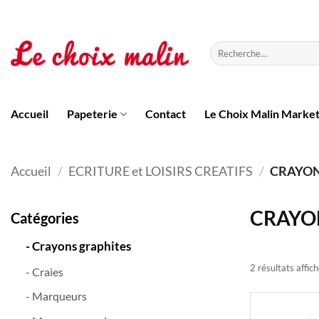
Passer
au
contenu
Recherche
pour :
Accueil
Papeterie
Contact
Le Choix Malin Marke
Accueil
/
ECRITURE et LOISIRS CREATIFS
/
CRAYON
CRAYO
Catégories
- Crayons graphites
2 résultats affic
- Craies
- Marqueurs