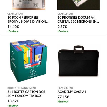
CLASSEMENT
CLASSEMENT
10 POCH PERFOREES
10 PROTEGES DOCUM A4
BRONYL 9 DIV 9 DIVISIONS
CRISTAL 120 MICRONS EN
PVC CRISTAL POCHETTES
SACHET EN L AURORA –
14,40
€
2,87
€
CARTES POKEMON
TRANSPARENTS
En stock
En stock
BOITES DE RANGEMENT
CLASSEMENT
3+1 BOITES CARTON DOS
ACADEMY CASE A1
4CM EXACOMPTA BOX
77,15
€
18,62
€
En stock
En stock