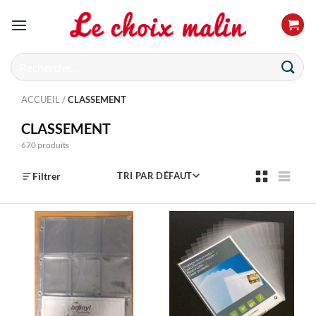
Passer
au
contenu
Recherche
pour :
ACCUEIL
/
CLASSEMENT
CLASSEMENT
670 produits
Filtrer
TRI PAR DÉFAUT