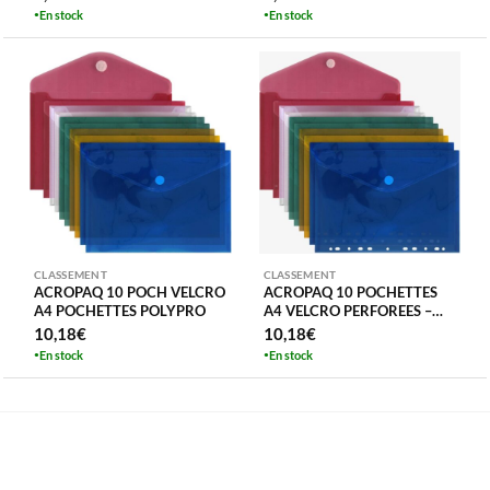
En stock
En stock
CLASSEMENT
CLASSEMENT
ACROPAQ 10 POCH VELCRO
ACROPAQ 10 POCHETTES
A4 POCHETTES POLYPRO
A4 VELCRO PERFOREES –
COULEURS ASSORTIES
10,18
€
10,18
€
En stock
En stock