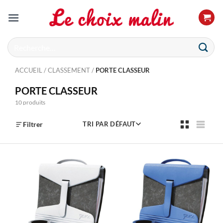
Passer
au
contenu
Recherche
pour :
ACCUEIL
/
CLASSEMENT
/
PORTE CLASSEUR
PORTE CLASSEUR
10 produits
Filtrer
TRI PAR DÉFAUT