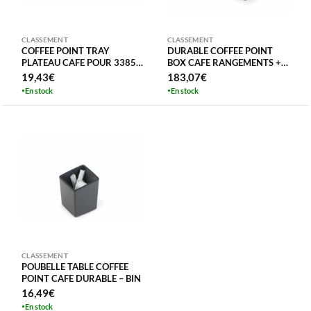
CLASSEMENT
CLASSEMENT
COFFEE POINT TRAY
DURABLE COFFEE POINT
PLATEAU CAFE POUR 3385-
BOX CAFE RANGEMENTS +
58 PLATEAU DE SERVICE
FERME CLEF COFFEE POINT
19,43
€
183,07
€
MODULE RANGEMENT
En stock
En stock
CLASSEMENT
POUBELLE TABLE COFFEE
POINT CAFE DURABLE – BIN
16,49
€
En stock