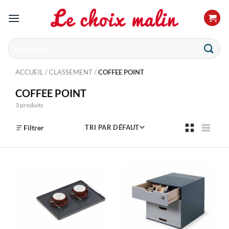
Passer
au
contenu
Recherche
pour :
ACCUEIL
/
CLASSEMENT
/
COFFEE POINT
COFFEE POINT
3 produits
Filtrer
TRI PAR DÉFAUT