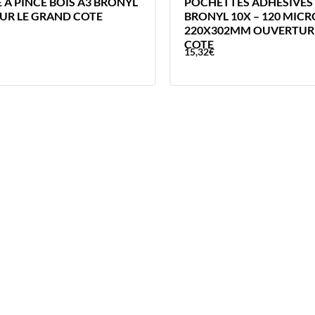
 A PINCE BOIS A3 BRONYL
POCHETTES ADHESIVES
SUR LE GRAND COTE
BRONYL 10X – 120 MICR
220X302MM OUVERTURE
COTE
15,32
€