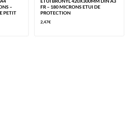
 A4
ETUI BRONYL 420X300MM DIN A3
ONS –
FR – 180 MICRONS ETUI DE
 PETIT
PROTECTION
2,47
€