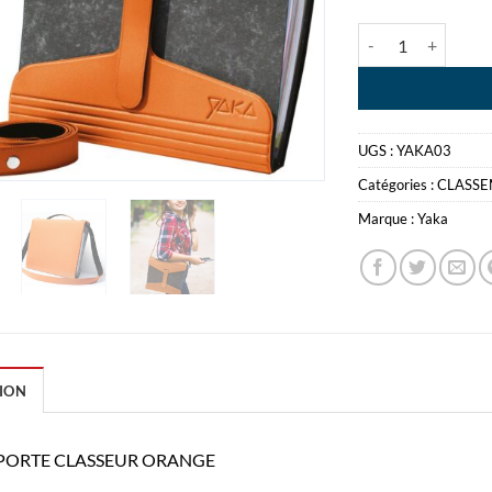
quantité de YAK
UGS :
YAKA03
Catégories :
CLASS
Marque :
Yaka
ION
PORTE CLASSEUR ORANGE