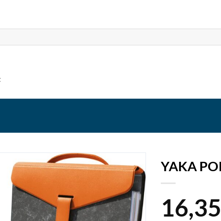
t
YAKA PO
16,3