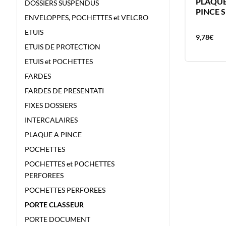
PLAQUE A PINCE BOIS A4 BRONYL
PLAQUE
DOSSIERS SUSPENDUS
PINCE SUR LE PETIT COTE
PINCE 
ENVELOPPES, POCHETTES et VELCRO
ETUIS
5,87
€
9,78
€
ETUIS DE PROTECTION
ETUIS et POCHETTES
FARDES
FARDES DE PRESENTATI
FIXES DOSSIERS
INTERCALAIRES
PLAQUE A PINCE
POCHETTES
POCHETTES et POCHETTES
PERFOREES
POCHETTES PERFOREES
PORTE CLASSEUR
PORTE DOCUMENT