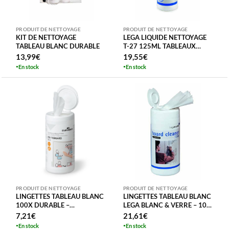
PRODUIT DE NETTOYAGE
PRODUIT DE NETTOYAGE
KIT DE NETTOYAGE
LEGA LIQUIDE NETTOYAGE
TABLEAU BLANC DURABLE
T-27 125ML TABLEAUX
BLANCS – VERRE
13,99
€
19,55
€
REPSECTUEUX
En stock
En stock
ENVIRONNEMENT
PRODUIT DE NETTOYAGE
PRODUIT DE NETTOYAGE
LINGETTES TABLEAU BLANC
LINGETTES TABLEAU BLANC
100X DURABLE –
LEGA BLANC & VERRE – 100
IMPREGNIEES LIQUIDE
PIECES DISTRIBUTEUR –
7,21
€
21,61
€
SPECIAL NETTOYANT SANS
TZ66
En stock
En stock