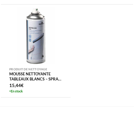
ALCOOL
PRODUIT DE NETTOYAGE
MOUSSE NETTOYANTE
TABLEAUX BLANCS – SPRAY
400ML SANS ALCOOL
15,44
€
En stock