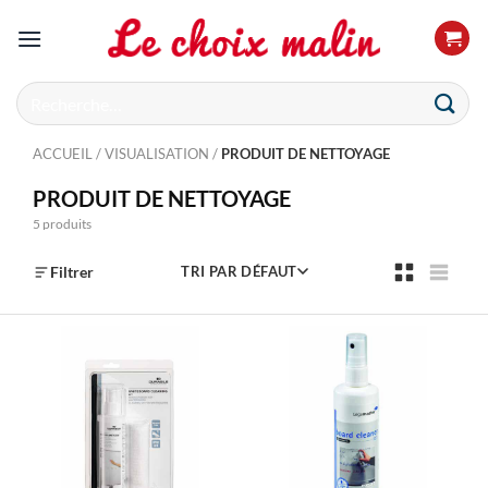
Passer
au
contenu
Recherche
pour :
ACCUEIL
/
VISUALISATION
/
PRODUIT DE NETTOYAGE
PRODUIT DE NETTOYAGE
5 produits
Filtrer
TRI PAR DÉFAUT