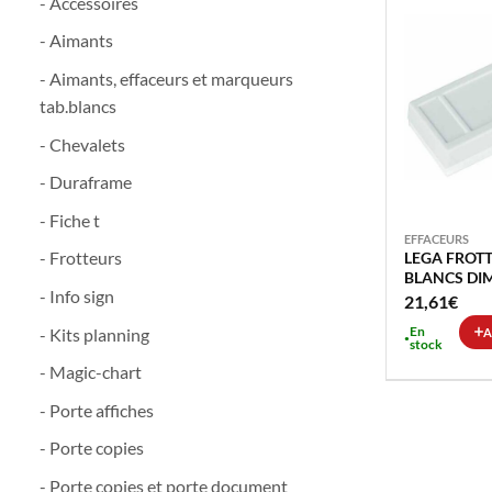
- Accessoires
- Aimants
- Aimants, effaceurs et marqueurs
tab.blancs
- Chevalets
- Duraframe
- Fiche t
EFFACEURS
- Frotteurs
LEGA FROT
BLANCS DI
- Info sign
14.3X4.8CM
21,61
€
REMPLACA
En
- Kits planning
A
stock
- Magic-chart
- Porte affiches
- Porte copies
- Porte copies et porte document