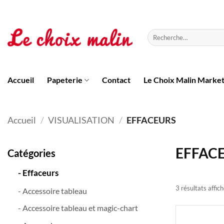
Passer
au
contenu
Recherche
pour :
Accueil
Papeterie
Contact
Le Choix Malin Marke
Accueil
/
VISUALISATION
/
EFFACEURS
EFFAC
Catégories
- Effaceurs
3 résultats affic
- Accessoire tableau
- Accessoire tableau et magic-chart