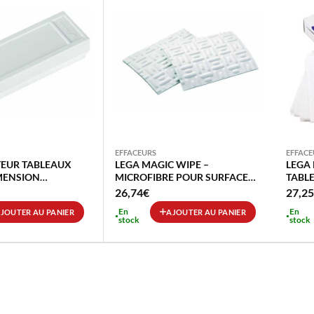
EFFACEURS
EFFACE
TEUR TABLEAUX
LEGA MAGIC WIPE –
LEGA 
MENSION
MICROFIBRE POUR SURFACE
TABL
 AVEC LINGETTES
EMAILLEE 100% RECYCLABLE –
MAGN
26,74
€
27,25
BLES
LAVABLE 60°
BIODE
En
En
JOUTER AU PANIER
AJOUTER AU PANIER
12010
stock
stock