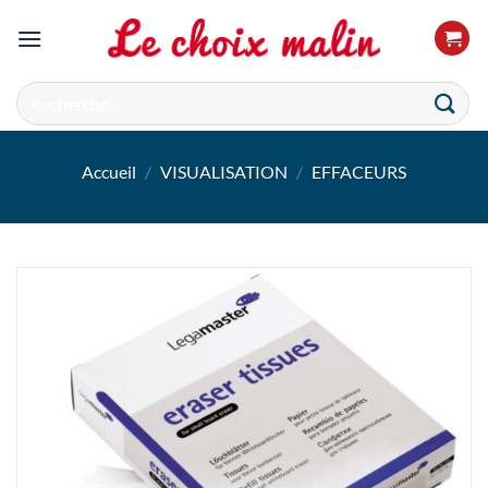
Passer
au
contenu
Recherche
pour :
Accueil
/
VISUALISATION
/
EFFACEURS