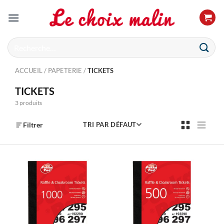
Passer
au
contenu
Recherche
pour :
ACCUEIL
/
PAPETERIE
/
TICKETS
TICKETS
3 produits
Filtrer
TRI PAR DÉFAUT