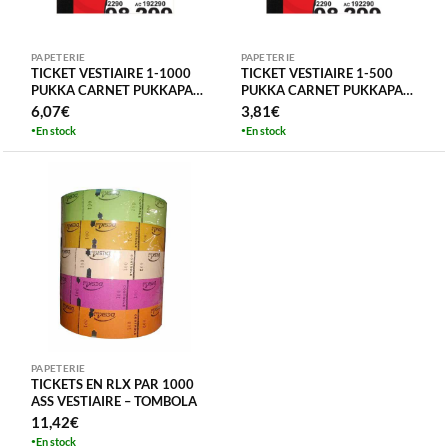
PAPETERIE
PAPETERIE
TICKET VESTIAIRE 1-1000
TICKET VESTIAIRE 1-500
PUKKA CARNET PUKKAPAD
PUKKA CARNET PUKKAPAD
CARNET TOMBOLA
CARNET TOMBOLA
6,07
€
3,81
€
En stock
En stock
PAPETERIE
TICKETS EN RLX PAR 1000
ASS VESTIAIRE – TOMBOLA
11,42
€
En stock