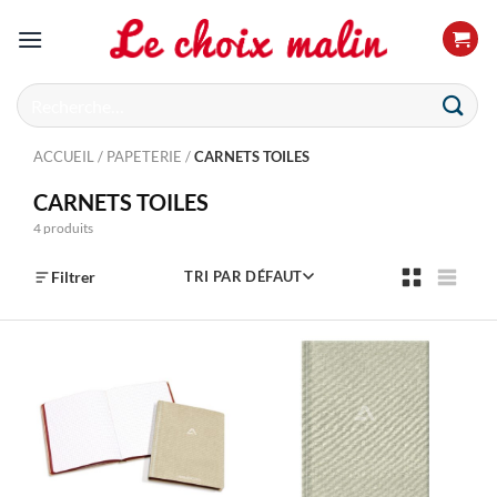
Passer
au
contenu
Recherche
pour :
ACCUEIL
/
PAPETERIE
/
CARNETS TOILES
CARNETS TOILES
4 produits
Filtrer
TRI PAR DÉFAUT