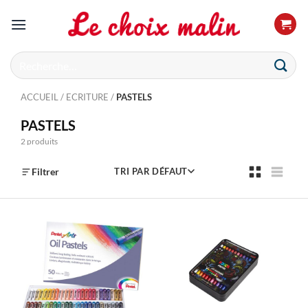
Passer
au
contenu
Recherche
pour :
ACCUEIL
/
ECRITURE
/
PASTELS
PASTELS
2 produits
Filtrer
TRI PAR DÉFAUT