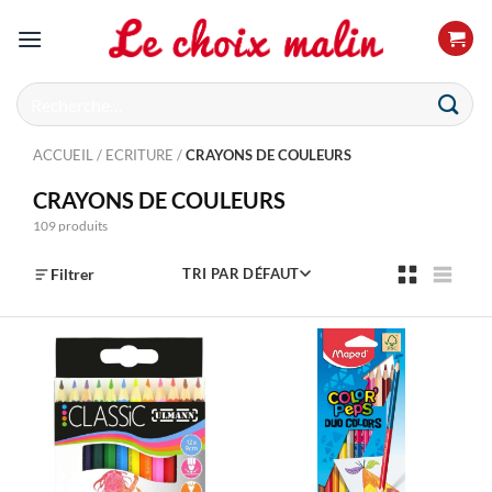
Passer
au
contenu
Recherche
pour :
ACCUEIL
/
ECRITURE
/
CRAYONS DE COULEURS
CRAYONS DE COULEURS
109 produits
Filtrer
TRI PAR DÉFAUT