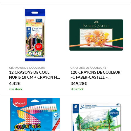
CRAYONS DE COULEURS
CRAYONS DE COULEURS
12 CRAYONS DE COUL
120 CRAYONS DE COULEUR
NORIS 18 CM + CRAYON HB
FC FABER-CASTELL –
+ GOMME BLISTER
POLYCHROMOS BOITE
4,42
€
349,28
€
STAEDTLER
METAL ARTIST QUALITE
En stock
En stock