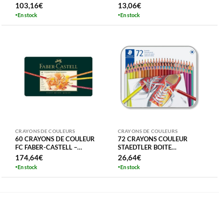
POLYCHROMOS BOITE
– BOITE METAL
103,16
€
13,06
€
METAL ARTIST QUALITE
En stock
En stock
CRAYONS DE COULEURS
CRAYONS DE COULEURS
60 CRAYONS DE COULEUR
72 CRAYONS COULEUR
FC FABER-CASTELL –
STAEDTLER BOITE
POLYCHROMOS ETUI METAL
METALLIQUE
174,64
€
26,64
€
ARTIST QUALITE
En stock
En stock