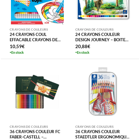
CRAYONS DE COULEURS
CRAYONS DE COULEURS
24 CRAYONS COUL
24 CRAYONS COULEUR
EFFACABLE CRAYONS DE
DESIGN JOURNEY – BOITE
COULEUR OOPS MAPED –
METAL CRAYONS DE
10,59
€
20,88
€
COLOR’PEPS
COULEUR STAEDTLER
En stock
En stock
CRAYONS DE COULEURS
CRAYONS DE COULEURS
36 CRAYONS COULEUR FC
36 CRAYONS COULEUR
FABER-CASTELL –
STAEDTLER ERGONOMIQUE