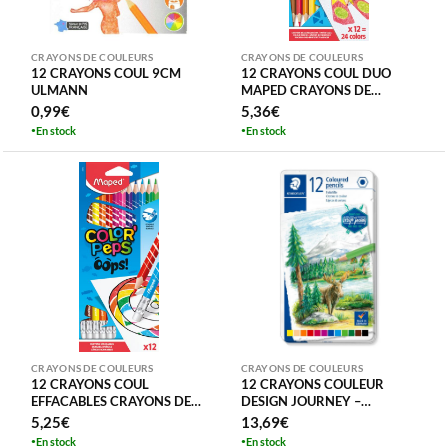
CRAYONS DE COULEURS
CRAYONS DE COULEURS
12 CRAYONS COUL 9CM
12 CRAYONS COUL DUO
ULMANN
MAPED CRAYONS DE
COULEUR COLOR’PEPS
0,99
€
5,36
€
BICOLOR FSC
En stock
En stock
CRAYONS DE COULEURS
CRAYONS DE COULEURS
12 CRAYONS COUL
12 CRAYONS COULEUR
EFFACABLES CRAYONS DE
DESIGN JOURNEY –
COULEUR OOPS MAPED
QUALITE SUPERIEURE
5,25
€
13,69
€
COLOR’PEPS
STAEDTLER BOITE METAL
En stock
En stock