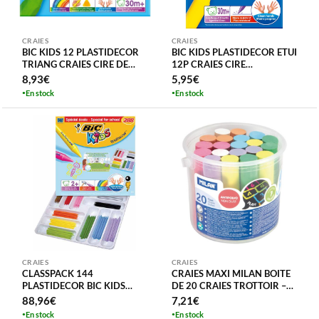
CRAIES
CRAIES
BIC KIDS 12 PLASTIDECOR
BIC KIDS PLASTIDECOR ETUI
TRIANG CRAIES CIRE DE
12P CRAIES CIRE
COLORIAGE
COLORIAGE SUPER
8,93
€
5,95
€
TRIANGULAIRES MAINS
RESISTANT MAINS PROPRES
En stock
En stock
PROPRES
CRAIES
CRAIES
CLASSPACK 144
CRAIES MAXI MILAN BOITE
PLASTIDECOR BIC KIDS
DE 20 CRAIES TROTTOIR –
CRAIES CIRE COLORIAGE
SEAU POIGNEE
88,96
€
7,21
€
PASTELS TRIANGLES
En stock
En stock