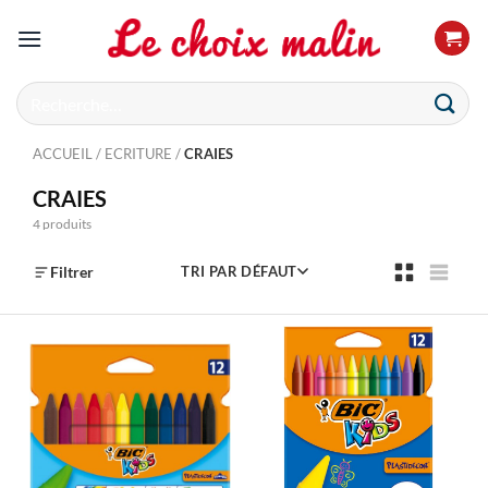
Passer
au
contenu
Recherche
pour :
ACCUEIL
/
ECRITURE
/
CRAIES
CRAIES
4 produits
Filtrer
TRI PAR DÉFAUT