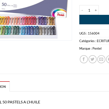
quantité de PENTE
UGS :
156004
Catégories :
ECRITU
Marque :
Pentel
ION
 50 PASTELS A L’HUILE