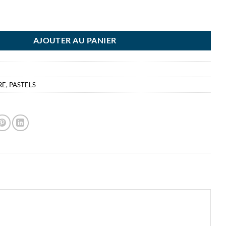
L 50 PASTELS A L'HUILE
AJOUTER AU PANIER
RE
,
PASTELS