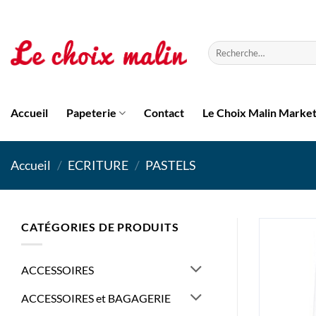
Passer
au
contenu
Recherche
pour :
Accueil
Papeterie
Contact
Le Choix Malin Marke
Accueil
/
ECRITURE
/
PASTELS
CATÉGORIES DE PRODUITS
ACCESSOIRES
ACCESSOIRES et BAGAGERIE