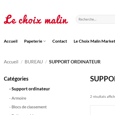
Passer
au
contenu
Recherche
pour :
Accueil
Papeterie
Contact
Le Choix Malin Marke
Accueil
/
BUREAU
/
SUPPORT ORDINATEUR
SUPPO
Catégories
- Support ordinateur
2 résultats affic
- Armoire
- Blocs de classement