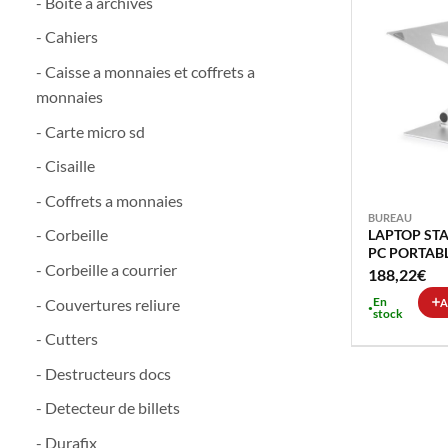
- Boite a archives
- Cahiers
- Caisse a monnaies et coffrets a
monnaies
- Carte micro sd
- Cisaille
- Coffrets a monnaies
BUREAU
- Corbeille
LAPTOP STA
PC PORTABL
- Corbeille a courrier
GRANDE STA
188,22
€
En
- Couvertures reliure
A
stock
- Cutters
- Destructeurs docs
- Detecteur de billets
- Durafix