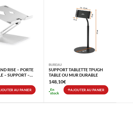
BUREAU
ND RISE – PORTE
SUPPORT TABLETTE TPUGH
E – SUPPORT –
TABLE OU MUR DURABLE
BILITE – 28 X 22CM
148,10
€
En
JOUTER AU PANIER
AJOUTER AU PANIER
stock