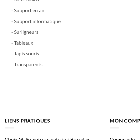
- Support ecran
- Support informatique
- Surligneurs
- Tableaux
- Tapis souris
- Transparents
LIENS PRATIQUES
MON COMP
Choix Malin, votre papeterie à Bruxelles
Commande