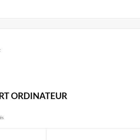
t
RT ORDINATEUR
hés