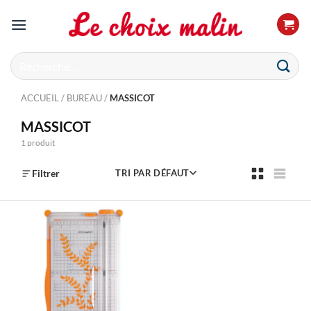
Passer
au
contenu
Recherche
pour :
ACCUEIL
/
BUREAU
/
MASSICOT
MASSICOT
1 produit
Filtrer
TRI PAR DÉFAUT