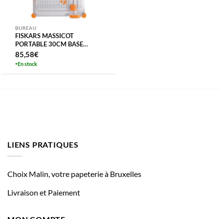
BUREAU
FISKARS MASSICOT
PORTABLE 30CM BASE
LARGE 6″-15CM LAME
85,58
€
ROTAT + RALLONGE
En stock
JUSQU’A 37CM
LIENS PRATIQUES
Choix Malin, votre papeterie à Bruxelles
Livraison et Paiement