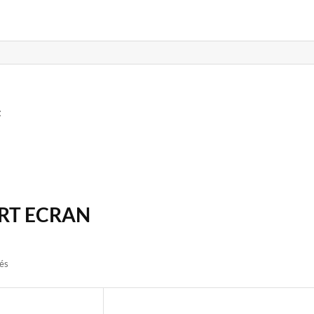
t
RT ECRAN
hés