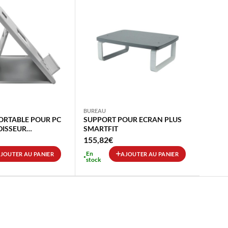
BUREAU
ORTABLE POUR PC
SUPPORT POUR ECRAN PLUS
DISSEUR
SMARTFIT
ON
155,82
€
En
JOUTER AU PANIER
AJOUTER AU PANIER
stock