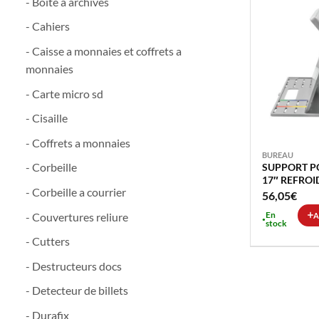
- Boite a archives
- Cahiers
- Caisse a monnaies et coffrets a
monnaies
- Carte micro sd
- Cisaille
- Coffrets a monnaies
BUREAU
- Corbeille
SUPPORT P
17″ REFROI
- Corbeille a courrier
KENSINGT
56,05
€
En
- Couvertures reliure
A
stock
- Cutters
- Destructeurs docs
- Detecteur de billets
- Durafix