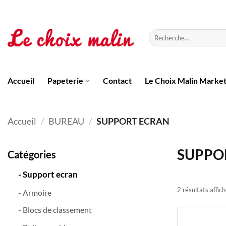
Passer
au
contenu
Recherche
pour :
Accueil
Papeterie
Contact
Le Choix Malin Marke
Accueil
/
BUREAU
/
SUPPORT ECRAN
SUPPO
Catégories
- Support ecran
2 résultats affic
- Armoire
- Blocs de classement