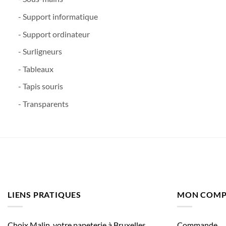
- Support informatique
- Support ordinateur
- Surligneurs
- Tableaux
- Tapis souris
- Transparents
LIENS PRATIQUES
MON COMP
Choix Malin, votre papeterie à Bruxelles
Commande