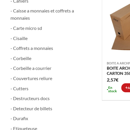
- Cahiers
- Caisse a monnaies et coffrets a
monnaies
- Carte micro sd
- Cisaille
- Coffrets a monnaies
- Corbeille
BOITE A ARCHI
- Corbeille a courrier
BOITE ARC
CARTON 35
- Couvertures reliure
RECYCLE B
2,57
€
En
- Cutters
A
stock
- Destructeurs docs
- Detecteur de billets
- Durafix
- Etiqueteuse