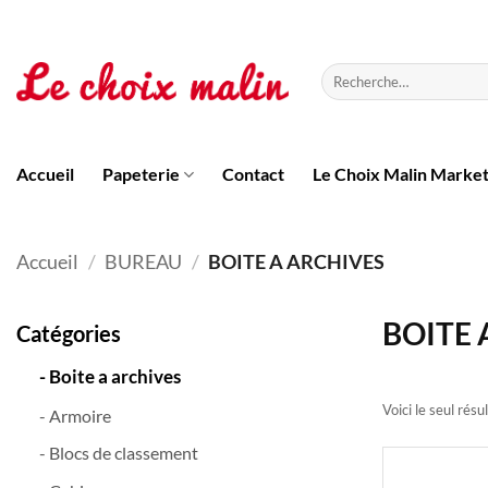
Passer
au
contenu
Recherche
pour :
Accueil
Papeterie
Contact
Le Choix Malin Marke
Accueil
/
BUREAU
/
BOITE A ARCHIVES
BOITE 
Catégories
- Boite a archives
Voici le seul résu
- Armoire
- Blocs de classement