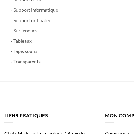
- Support informatique
- Support ordinateur
- Surligneurs
- Tableaux
- Tapis souris
- Transparents
LIENS PRATIQUES
MON COMP
Choix Malin, votre papeterie à Bruxelles
Commande