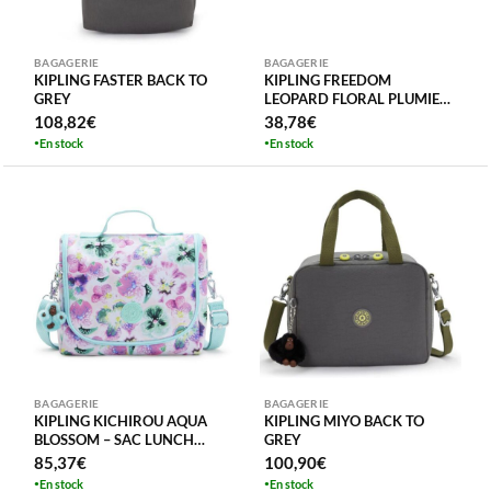
BAGAGERIE
BAGAGERIE
KIPLING FASTER BACK TO
KIPLING FREEDOM
GREY
LEOPARD FLORAL PLUMIER
FOURRE-TOUT
108,82
€
38,78
€
En stock
En stock
BAGAGERIE
BAGAGERIE
KIPLING KICHIROU AQUA
KIPLING MIYO BACK TO
BLOSSOM – SAC LUNCH
GREY
ISOTHERMIQUE NEW
85,37
€
100,90
€
KICHIROU
En stock
En stock