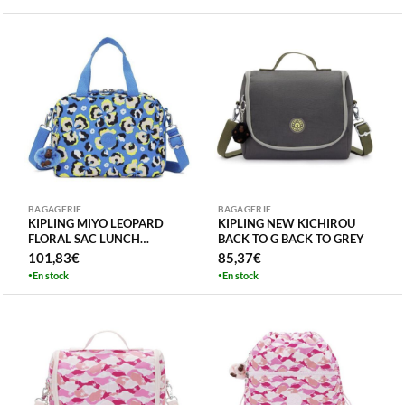
BAGAGERIE
BAGAGERIE
KIPLING MIYO LEOPARD
KIPLING NEW KICHIROU
FLORAL SAC LUNCH
BACK TO G BACK TO GREY
ISOTHERM
101,83
€
85,37
€
En stock
En stock