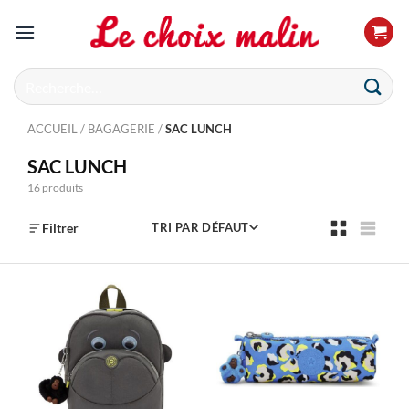
Passer
au
contenu
Recherche
pour :
ACCUEIL
/
BAGAGERIE
/
SAC LUNCH
SAC LUNCH
16 produits
Filtrer
TRI PAR DÉFAUT