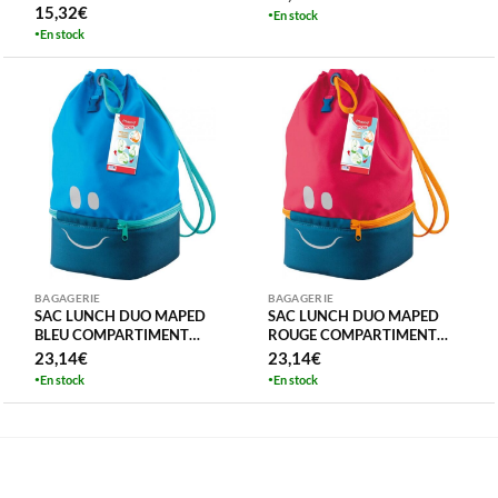
15,32
€
En stock
En stock
BAGAGERIE
BAGAGERIE
SAC LUNCH DUO MAPED
SAC LUNCH DUO MAPED
BLEU COMPARTIMENT
ROUGE COMPARTIMENT
ISOTHERMIQUE
ISOTHERMIQUE
23,14
€
23,14
€
En stock
En stock