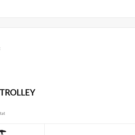
t
 TROLLEY
ltat