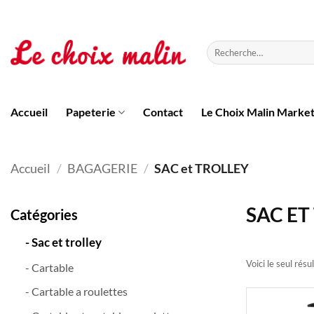
Passer
au
contenu
Recherche
pour :
Accueil
Papeterie
Contact
Le Choix Malin Marke
Accueil
/
BAGAGERIE
/
SAC et TROLLEY
SAC ET
Catégories
- Sac et trolley
Voici le seul résu
- Cartable
- Cartable a roulettes