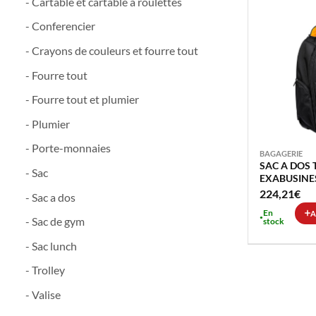
- Cartable et cartable a roulettes
- Conferencier
- Crayons de couleurs et fourre tout
- Fourre tout
- Fourre tout et plumier
- Plumier
- Porte-monnaies
BAGAGERIE
SAC A DOS 
- Sac
EXABUSINE
224,21
€
- Sac a dos
En
A
- Sac de gym
stock
- Sac lunch
- Trolley
- Valise