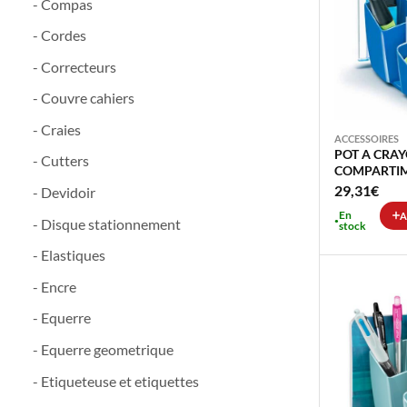
- Compas
- Cordes
- Correcteurs
- Couvre cahiers
- Craies
ACCESSOIRES
POT A CRAY
- Cutters
COMPARTI
29,31
€
- Devidoir
En
A
- Disque stationnement
stock
- Elastiques
- Encre
- Equerre
- Equerre geometrique
- Etiqueteuse et etiquettes