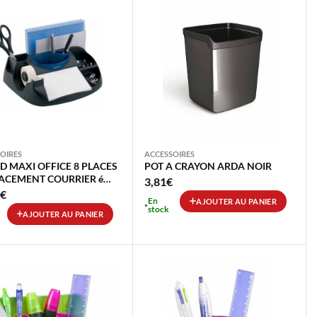
OIRES
ACCESSOIRES
 MAXI OFFICE 8 PLACES
POT A CRAYON ARDA NOIR
ACEMENT COURRIER é
3,81
€
IT DEROULEUR ADHESIF
€
En
AJOUTER AU PANIER
3M
stock
AJOUTER AU PANIER