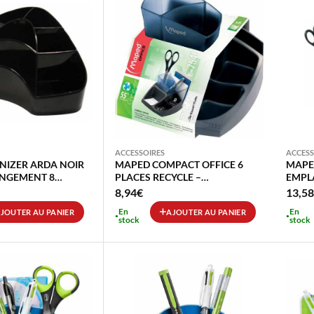
ACCESSOIRES
ACCESS
NIZER ARDA NOIR
MAPED COMPACT OFFICE 6
MAPED
NGEMENT 8
PLACES RECYCLE –
EMPL
M
EMPLACEMENT COURRIER
POST-
8,94
€
13,58
19X3
En
En
JOUTER AU PANIER
AJOUTER AU PANIER
stock
stock