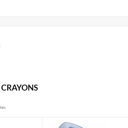
t
A CRAYONS
chés