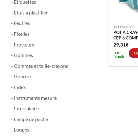
- Etiquettes
- Etuis a plastifier
- Feutres
ACCESSOIRES
POT A CRAY
- Ficelles
CEP 6 COM
29,31
€
- Frotteurs
En
A
- Gommes
stock
- Gommes et taille-crayons
- Gourdes
- Index
- Instruments mesure
- Intercalaires
- Lampe de poche
- Loupes