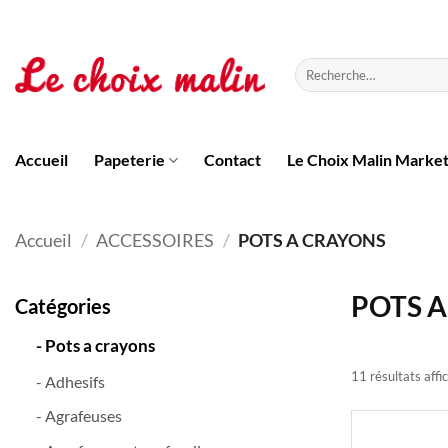
Passer
au
contenu
Recherche
pour :
Accueil
Papeterie
Contact
Le Choix Malin Marke
Accueil
/
ACCESSOIRES
/
POTS A CRAYONS
POTS 
Catégories
- Pots a crayons
11 résultats affi
- Adhesifs
- Agrafeuses