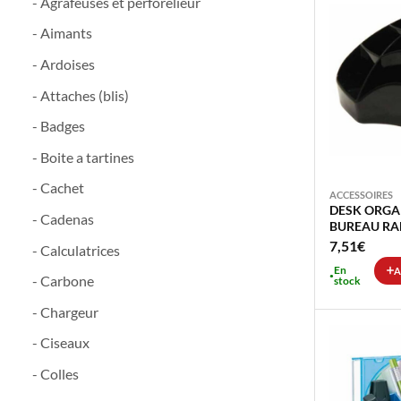
- Agrafeuses et perforelieur
- Aimants
- Ardoises
- Attaches (blis)
- Badges
- Boite a tartines
- Cachet
ACCESSOIRES
DESK ORGA
- Cadenas
BUREAU RA
COMPARTI
7,51
€
- Calculatrices
En
A
- Carbone
stock
- Chargeur
- Ciseaux
- Colles