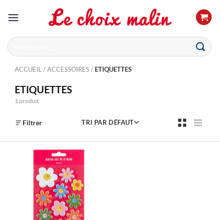
Passer
au
contenu
Recherche
pour :
ACCUEIL
/
ACCESSOIRES
/
ETIQUETTES
ETIQUETTES
1 produit
Filtrer
TRI PAR DÉFAUT