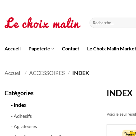
Passer
au
contenu
Recherche
pour :
Accueil
Papeterie
Contact
Le Choix Malin Marke
Accueil
/
ACCESSOIRES
/
INDEX
INDEX
Catégories
- Index
Voici le seul résu
- Adhesifs
- Agrafeuses