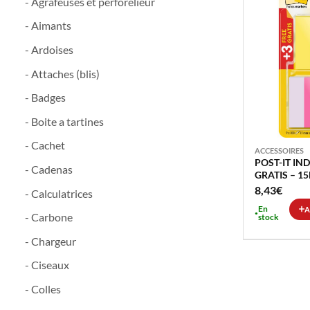
- Agrafeuses et perforelieur
- Aimants
- Ardoises
- Attaches (blis)
- Badges
- Boite a tartines
- Cachet
ACCESSOIRES
POST-IT IN
- Cadenas
GRATIS – 
8,43
€
- Calculatrices
En
A
- Carbone
stock
- Chargeur
- Ciseaux
- Colles