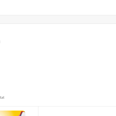
t
ltat