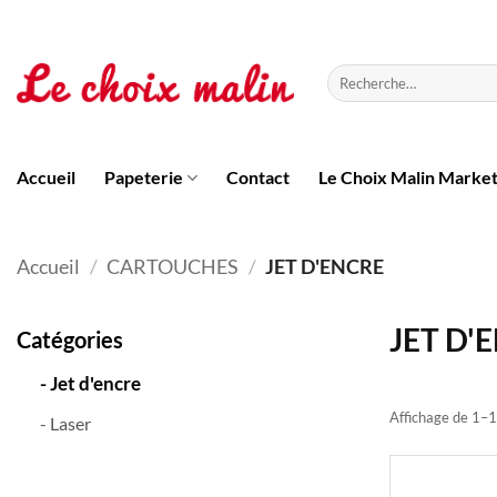
Passer
au
contenu
Recherche
pour :
Accueil
Papeterie
Contact
Le Choix Malin Marke
Accueil
/
CARTOUCHES
/
JET D'ENCRE
JET D'
Catégories
- Jet d'encre
Affichage de 1–1
- Laser