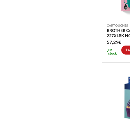
CARTOUCHES
BROTHER C
227XLBK NO
57,29
€
En
A
stock