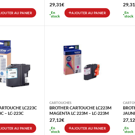
LC-1240M
29,31
€
29,31
En
En
JOUTER AU PANIER
AJOUTER AU PANIER
stock
stock
CARTOUCHES
CARTO
ARTOUCHE LC223C
BROTHER CARTOUCHE LC223M
BROT
C – LC-223C
MAGENTA LC 223M – LC-223M
JAUNE
27,12
€
27,12
En
En
JOUTER AU PANIER
AJOUTER AU PANIER
stock
stock