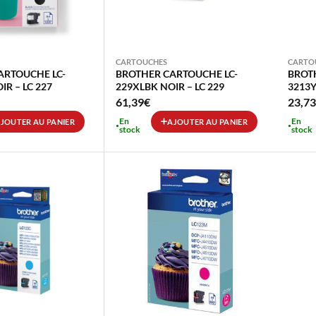
CARTOUCHES
CARTO
ARTOUCHE LC-
BROTHER CARTOUCHE LC-
BROT
IR – LC 227
229XLBK NOIR – LC 229
3213Y
61,39
€
23,73
En
En
JOUTER AU PANIER
AJOUTER AU PANIER
stock
stock