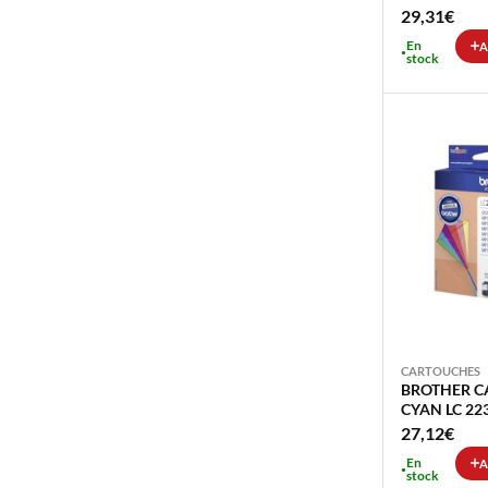
29,31
€
En
A
stock
CARTOUCHES
BROTHER C
CYAN LC 223
27,12
€
En
A
stock