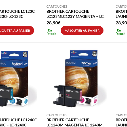
CARTOUCHES
CARTO
ARTOUCHE LC123C
BROTHER CARTOUCHE
BROT
23C- LC-123C
LC123MLC123Y MAGENTA – LC
JAUNE
123M – LC-123M
28,90
€
28,90
En
En
JOUTER AU PANIER
AJOUTER AU PANIER
stock
stock
CARTOUCHES
CARTO
ARTOUCHE LC1240C
BROTHER CARTOUCHE
BROT
0C – LC-1240C
LC1240M MAGENTA LC 1240M –
JAUNE