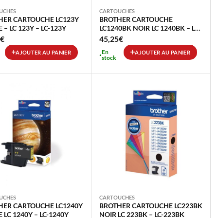
UCHES
CARTOUCHES
HER CARTOUCHE LC123Y
BROTHER CARTOUCHE
 – LC 123Y – LC-123Y
LC1240BK NOIR LC 1240BK – LC-
1240BK
€
45,25
€
En
AJOUTER AU PANIER
AJOUTER AU PANIER
stock
UCHES
CARTOUCHES
HER CARTOUCHE LC1240Y
BROTHER CARTOUCHE LC223BK
 LC 1240Y – LC-1240Y
NOIR LC 223BK – LC-223BK