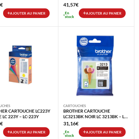
€
41,57
€
En
AJOUTER AU PANIER
AJOUTER AU PANIER
stock
UCHES
CARTOUCHES
HER CARTOUCHE LC223Y
BROTHER CARTOUCHE
 LC 223Y – LC-223Y
LC3213BK NOIR LC 3213BK – LC-
3213BK
€
31,16
€
En
AJOUTER AU PANIER
AJOUTER AU PANIER
stock