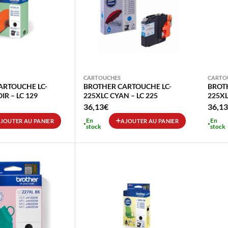
CARTOUCHES
CARTO
ARTOUCHE LC-
BROTHER CARTOUCHE LC-
BROT
IR – LC 129
225XLC CYAN – LC 225
225XL
36,13
€
36,13
En
En
JOUTER AU PANIER
AJOUTER AU PANIER
stock
stock