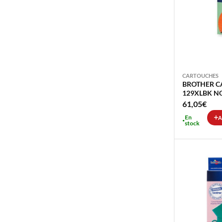
CARTOUCHES
BROTHER C
129XLBK NO
61,05
€
En
A
stock