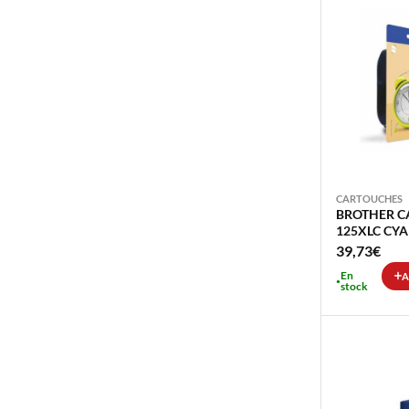
CARTOUCHES
BROTHER C
125XLC CYA
39,73
€
En
A
stock