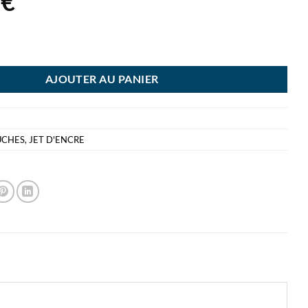
3
€
HER CARTOUCHE LC-125XLM MAGENTA - LC 125
AJOUTER AU PANIER
UCHES
,
JET D'ENCRE