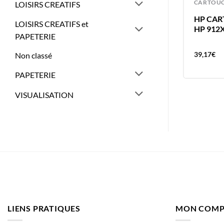
CARTOUCHES
CARTOU
LOISIRS CREATIFS
K
HP CARTOUCHE HP963XL JAUNE
HP CAR
LOISIRS CREATIFS et
HP 963Y
HP 912
PAPETERIE
72,11
€
39,17
€
Non classé
PAPETERIE
VISUALISATION
LIENS PRATIQUES
MON COMP