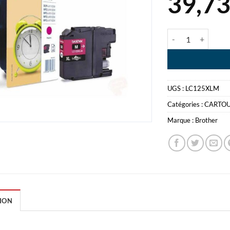
39,7
quantité de BROT
UGS :
LC125XLM
Catégories :
CARTO
Marque :
Brother
ION