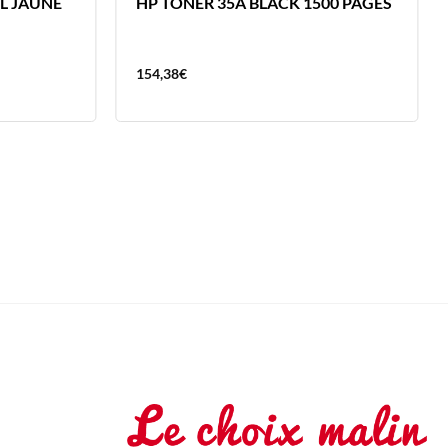
L JAUNE
HP TONER 35A BLACK 1500 PAGES
154,38
€