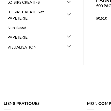
HP CARTOUCHE HP963XL BLACK
EPSON 
LOISIRS CREATIFS
HP 963BK
500 PA
LOISIRS CREATIFS et
PAPETERIE
92,45
€
50,51
€
Non classé
PAPETERIE
VISUALISATION
LIENS PRATIQUES
MON COMP