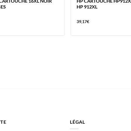
CARTOUCHE 16XL NOIR
HP CARTOUCHE HP912X
GES
HP 912XL
39,17
€
TE
LÉGAL