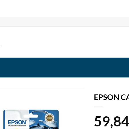
t
EPSON C
59,8