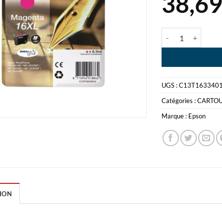
38,6
quantité de EPS
UGS :
C13T163340
Catégories :
CARTO
Marque :
Epson
ION