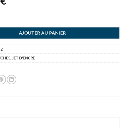
9
€
ON CARTOUCHE 16XL MAGENTA 450 PAGES
AJOUTER AU PANIER
12
UCHES
,
JET D'ENCRE