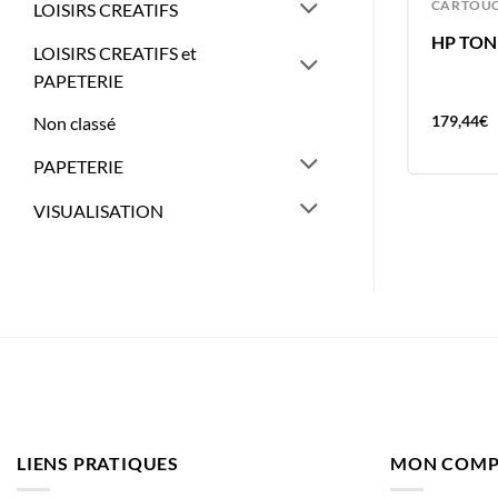
CARTOUCHES
CARTOU
LOISIRS CREATIFS
HP TONER HP125A MAGENTA
HP TON
LOISIRS CREATIFS et
1400 PAGES
PAPETERIE
164,92
€
179,44
€
Non classé
PAPETERIE
VISUALISATION
LIENS PRATIQUES
MON COMP