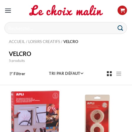
Passer
au
contenu
Recherche
pour :
ACCUEIL
/
LOISIRS CREATIFS
/
VELCRO
VELCRO
5 produits
Filtrer
TRI PAR DÉFAUT