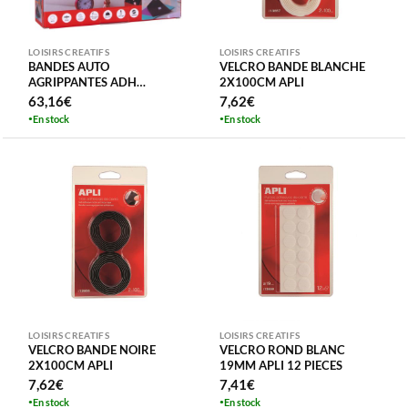
LOISIRS CREATIFS
LOISIRS CREATIFS
BANDES AUTO
VELCRO BANDE BLANCHE
AGRIPPANTES ADH
2X100CM APLI
2CMX25M VELCRO
63,16
€
7,62
€
En stock
En stock
LOISIRS CREATIFS
LOISIRS CREATIFS
VELCRO BANDE NOIRE
VELCRO ROND BLANC
2X100CM APLI
19MM APLI 12 PIECES
7,62
€
7,41
€
En stock
En stock