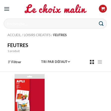
Passer
au
contenu
Recherche
pour :
ACCUEIL
/
LOISIRS CREATIFS
/
FEUTRES
FEUTRES
1 produit
Filtrer
TRI PAR DÉFAUT