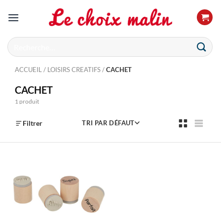
Passer
au
contenu
Recherche
pour :
ACCUEIL
/
LOISIRS CREATIFS
/
CACHET
CACHET
1 produit
Filtrer
TRI PAR DÉFAUT