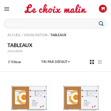
Passer
au
contenu
Recherche
pour :
ACCUEIL
/
VISUALISATION
/
TABLEAUX
TABLEAUX
24 produits
Filtrer
TRI PAR DÉFAUT