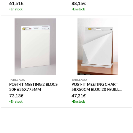
MAGNETIQUE 1905216
MAGNETIQUE PAS LIVRABLE
61,51
€
88,15
€
PAR TRANSPORTEUR
En stock
En stock
TABLEAUX
TABLEAUX
POST-IT MEETING 2 BLOCS
POST-IT MEETING CHART
30F 635X775MM
58X50CM BLOC 20 FEUILLES
508X584MM 20F
73,13
€
47,21
€
En stock
En stock