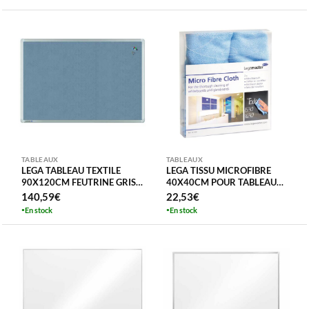
TABLEAUX
TABLEAUX
LEGA TABLEAU TEXTILE
LEGA TISSU MICROFIBRE
90X120CM FEUTRINE GRISE
40X40CM POUR TABLEAU
– CADRE ALU TABLEAU
VERRE OU BLANC 2 PIECES
140,59
€
22,53
€
AFFICHAGE
CHIFFONS
En stock
En stock