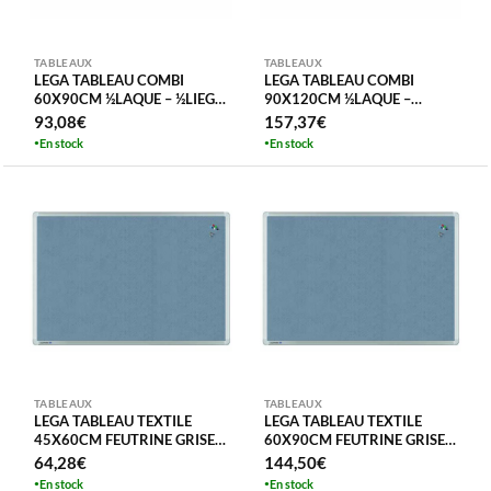
TABLEAUX
TABLEAUX
LEGA TABLEAU COMBI
LEGA TABLEAU COMBI
60X90CM ½LAQUE – ½LIEGE
90X120CM ½LAQUE –
– ECONOMY GARANTIE 5
½LIEGE – ECONOMY
93,08
€
157,37
€
ANS KIT FIX+SUPPORT
GARANTIE 5 ANS KIT
En stock
En stock
FIX+SUPPORT
TABLEAUX
TABLEAUX
LEGA TABLEAU TEXTILE
LEGA TABLEAU TEXTILE
45X60CM FEUTRINE GRISE –
60X90CM FEUTRINE GRISE –
CADRE ALU TABLEAU
CADRE ALU TABLEAU
64,28
€
144,50
€
AFFICHAGE
AFFICHAGE
En stock
En stock