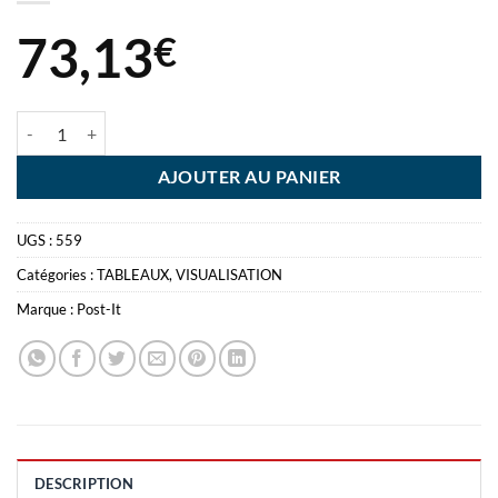
73,13
€
quantité de POST-IT MEETING 2 BLOCS 30F 635X775MM
AJOUTER AU PANIER
UGS :
559
Catégories :
TABLEAUX
,
VISUALISATION
Marque :
Post-It
DESCRIPTION