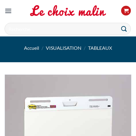
Passer
au
contenu
Recherche
pour :
Accueil
/
VISUALISATION
/
TABLEAUX