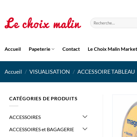
Passer
au
contenu
Recherche
pour :
Accueil
Papeterie
Contact
Le Choix Malin Marke
Accueil
/
VISUALISATION
/
ACCESSOIRE TABLEAU
CATÉGORIES DE PRODUITS
ACCESSOIRES
ACCESSOIRES et BAGAGERIE