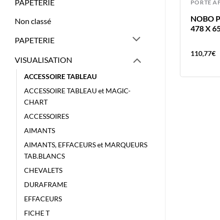
PAPETERIE
TABLEAUX
PORTE A
NOBO TABLEAU BLANC 90X60CM
NOBO P
Non classé
ACIER LAQUE – MAGNETIQUE PAS
478 X 6
LIVRABLE PAR TRANSPORTEUR
PAPETERIE
88,15
€
110,77
€
VISUALISATION
ACCESSOIRE TABLEAU
ACCESSOIRE TABLEAU et MAGIC-
CHART
ACCESSOIRES
AIMANTS
AIMANTS, EFFACEURS et MARQUEURS
TAB.BLANCS
CHEVALETS
DURAFRAME
EFFACEURS
FICHE T