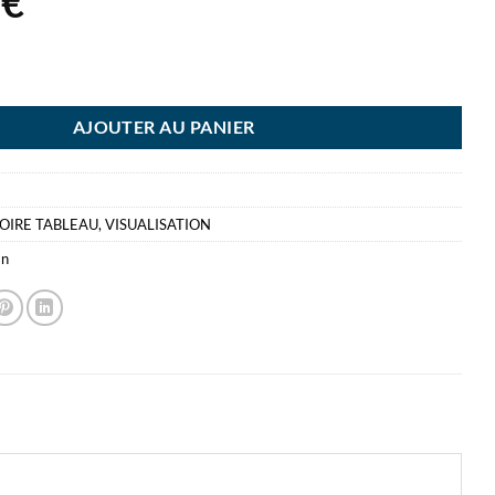
2
€
GNETOPLAN 19MMX5M DEROUL BANDE MAGNETIQUE ADHESIVE
AJOUTER AU PANIER
OIRE TABLEAU
,
VISUALISATION
an