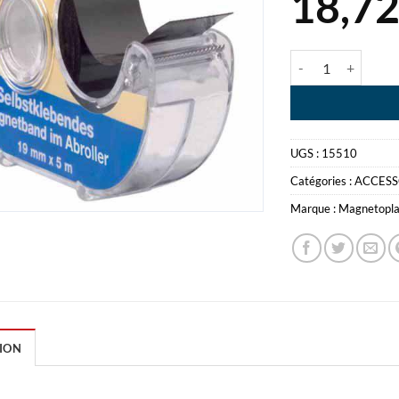
18,7
quantité de MA
UGS :
15510
Catégories :
ACCESS
Marque :
Magnetopl
ION