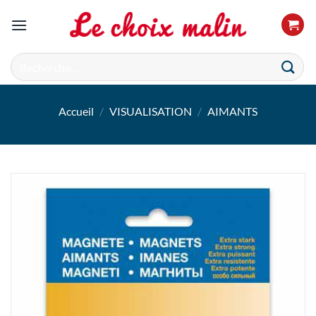
Passer
au
contenu
Recherche
pour :
Accueil
/
VISUALISATION
/
AIMANTS