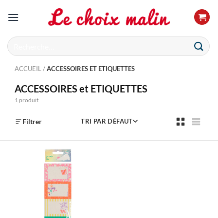
Passer
au
contenu
Recherche
pour :
ACCUEIL
/
ACCESSOIRES ET ETIQUETTES
ACCESSOIRES et ETIQUETTES
1 produit
Filtrer
TRI PAR DÉFAUT