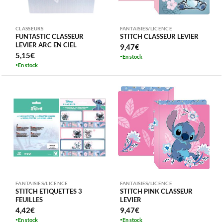
CLASSEURS
FANTAISIES/LICENCE
FUNTASTIC CLASSEUR
STITCH CLASSEUR LEVIER
LEVIER ARC EN CIEL
9,47
€
5,15
€
En stock
En stock
FANTAISIES/LICENCE
FANTAISIES/LICENCE
STITCH ETIQUETTES 3
STITCH PINK CLASSEUR
FEUILLES
LEVIER
4,42
€
9,47
€
En stock
En stock