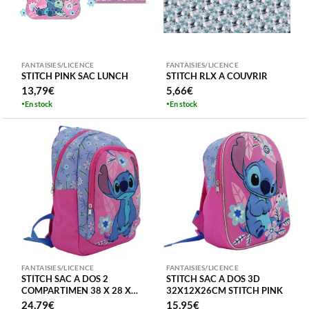
FANTAISIES/LICENCE
FANTAISIES/LICENCE
STITCH PINK SAC LUNCH
STITCH RLX A COUVRIR
13,79
€
5,66
€
En stock
En stock
FANTAISIES/LICENCE
FANTAISIES/LICENCE
STITCH SAC A DOS 2
STITCH SAC A DOS 3D
COMPARTIMEN 38 X 28 X
32X12X26CM STITCH PINK
16CM
24,79
€
15,95
€