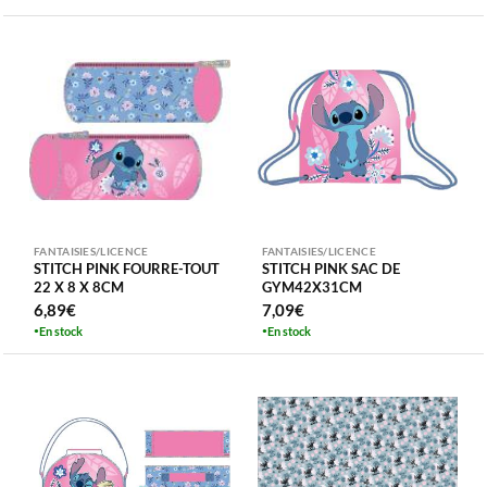
FANTAISIES/LICENCE
FANTAISIES/LICENCE
STITCH PINK FOURRE-TOUT
STITCH PINK SAC DE
22 X 8 X 8CM
GYM42X31CM
6,89
€
7,09
€
En stock
En stock