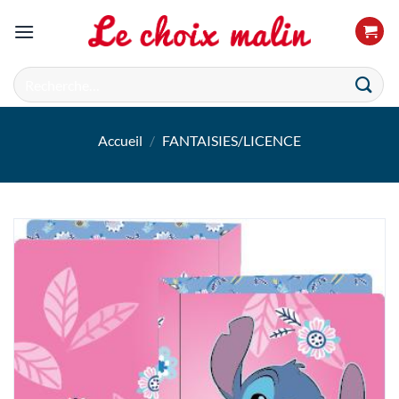
Passer
au
contenu
Recherche
pour :
Accueil
/
FANTAISIES/LICENCE