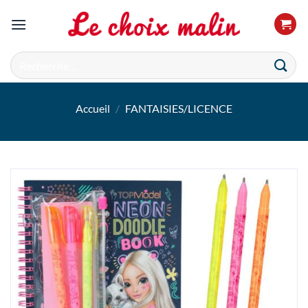
Passer
au
contenu
Recherche
pour :
Accueil
/
FANTAISIES/LICENCE