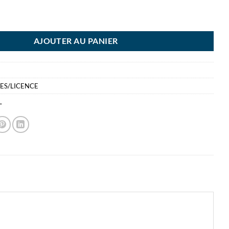
ODEL PORTE-CLES COEUR BFF
AJOUTER AU PANIER
IES/LICENCE
L