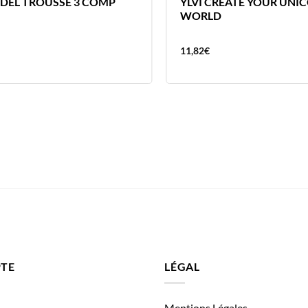
EL TROUSSE 3 COMP
YLVI CREATE YOUR UNI
WORLD
11,82
€
TE
LÉGAL
Mentions Légales