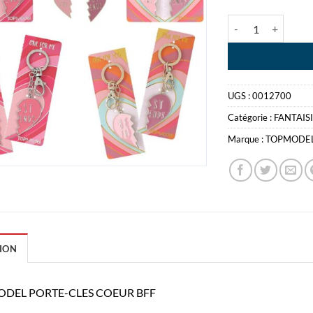
quantité de TOPM
UGS :
0012700
Catégorie :
FANTAIS
Marque :
TOPMODE
ION
DEL PORTE-CLES COEUR BFF