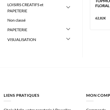
YLVI KIT COLORIAGE FLUO
TOPMOD
LOISIRS CREATIFS et
FLORAL
PAPETERIE
20,32
€
62,82
€
Non classé
PAPETERIE
VISUALISATION
LIENS PRATIQUES
MON COMP
Choix Malin, votre papeterie à Bruxelles
Commande