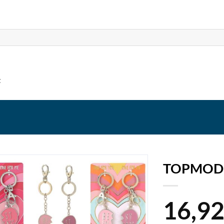
t
TOPMODE
16,9