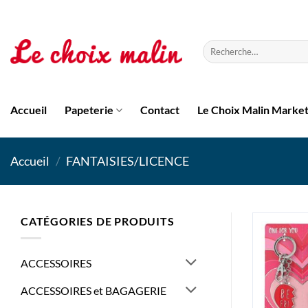
Passer
au
contenu
Recherche
pour :
Accueil
Papeterie
Contact
Le Choix Malin Marke
Accueil
/
FANTAISIES/LICENCE
CATÉGORIES DE PRODUITS
ACCESSOIRES
ACCESSOIRES et BAGAGERIE