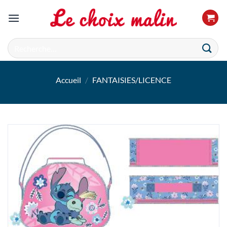
Passer
au
contenu
Recherche
pour :
Accueil
/
FANTAISIES/LICENCE