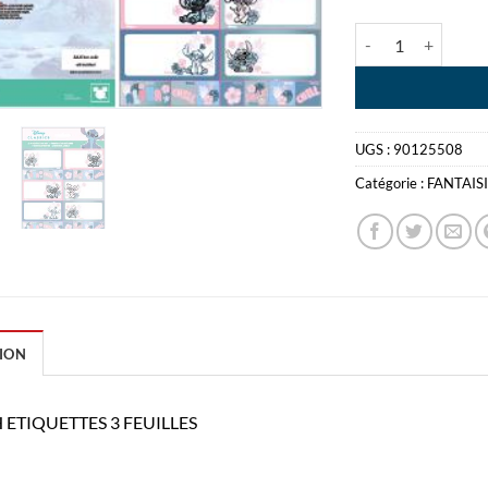
quantité de STITC
UGS :
90125508
Catégorie :
FANTAIS
ION
 ETIQUETTES 3 FEUILLES