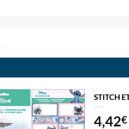
t
STITCH E
4,42
€