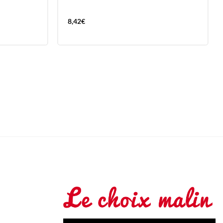
8,42
€