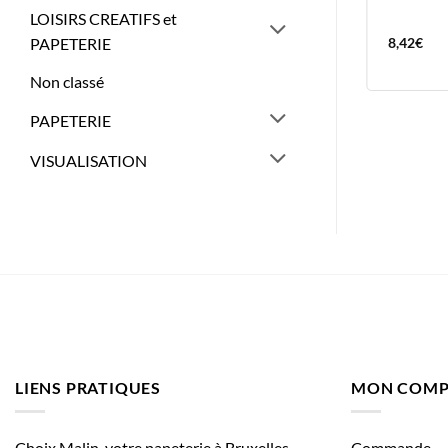
FLUOS
LOISIRS CREATIFS et
16,92
€
8,42
€
PAPETERIE
Non classé
PAPETERIE
VISUALISATION
LIENS PRATIQUES
MON COMP
Choix Malin, votre papeterie à Bruxelles
Commande