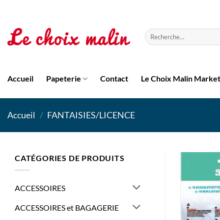
Passer
au
contenu
Recherche
pour :
Accueil
Papeterie
Contact
Le Choix Malin Marke
Accueil
/
FANTAISIES/LICENCE
CATÉGORIES DE PRODUITS
ACCESSOIRES
ACCESSOIRES et BAGAGERIE