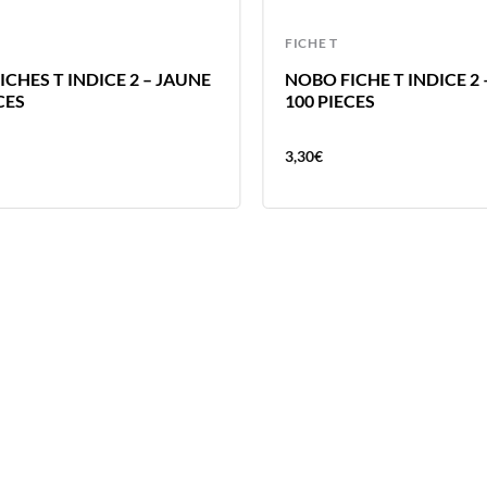
FICHE T
CHES T INDICE 2 – JAUNE
NOBO FICHE T INDICE 2
CES
100 PIECES
3,30
€