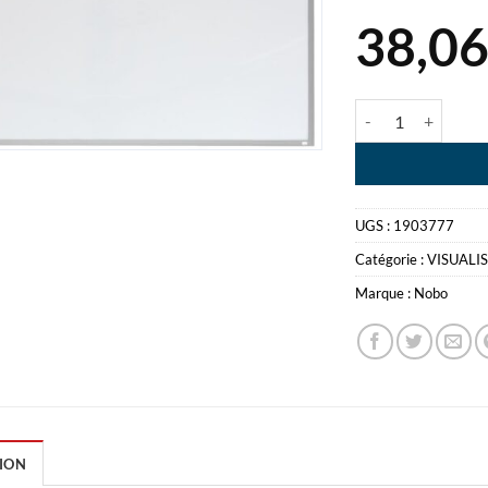
38,0
quantité de TABL
UGS :
1903777
Catégorie :
VISUALI
Marque :
Nobo
ION