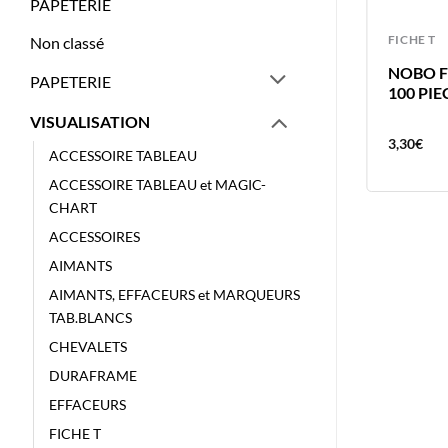
PAPETERIE
PORTE AFFICHES
FICHE T
Non classé
NOBO PORTE AFFICHE 42X59CM
NOBO FI
PAPETERIE
478 X 652 X 17 MM – A2
100 PIE
VISUALISATION
110,77
€
3,30
€
ACCESSOIRE TABLEAU
ACCESSOIRE TABLEAU et MAGIC-
CHART
ACCESSOIRES
AIMANTS
AIMANTS, EFFACEURS et MARQUEURS
TAB.BLANCS
CHEVALETS
DURAFRAME
EFFACEURS
FICHE T