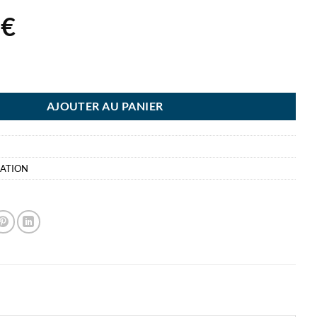
6
€
EAU BLANC ALU 58X43CM LAQUE - MAGNETIQUE 2 MARQUEURS 2 EN 
AJOUTER AU PANIER
SATION