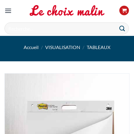
Passer
au
contenu
Recherche
pour :
Accueil
/
VISUALISATION
/
TABLEAUX