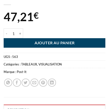
47,21
€
quantité de POST-IT MEETING CHART 58X50CM BLOC 20 FEUILLE
AJOUTER AU PANIER
UGS :
563
Catégories :
TABLEAUX
,
VISUALISATION
Marque :
Post-It