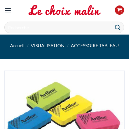
Passer
au
contenu
Recherche
pour :
Accueil
/
VISUALISATION
/
ACCESSOIRE TABLEAU