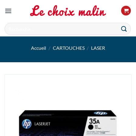
Passer
au
contenu
Recherche
pour :
Accueil
/
CARTOUCHES
/
LASER