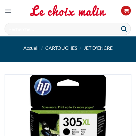
Passer
au
contenu
Recherche
pour :
Accueil
/
CARTOUCHES
/
JET D'ENCRE