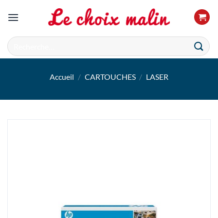
Passer
au
contenu
Recherche
pour :
Accueil
/
CARTOUCHES
/
LASER