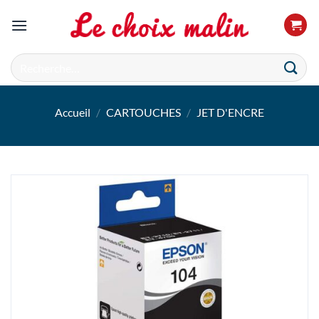
Passer
au
contenu
Recherche
pour :
Accueil
/
CARTOUCHES
/
JET D'ENCRE